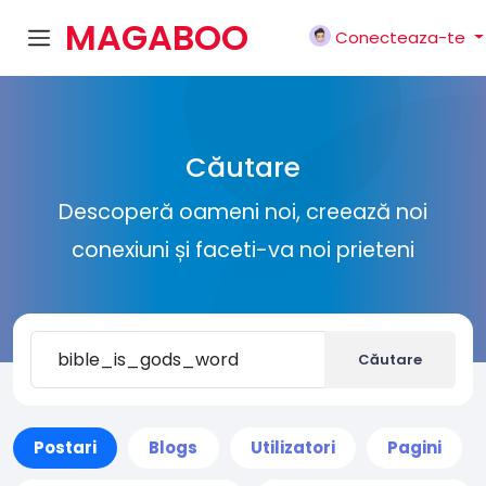
MAGABOO
Conecteaza-te
K
Căutare
Descoperă oameni noi, creează noi
conexiuni și faceti-va noi prieteni
Căutare
Postari
Blogs
Utilizatori
Pagini