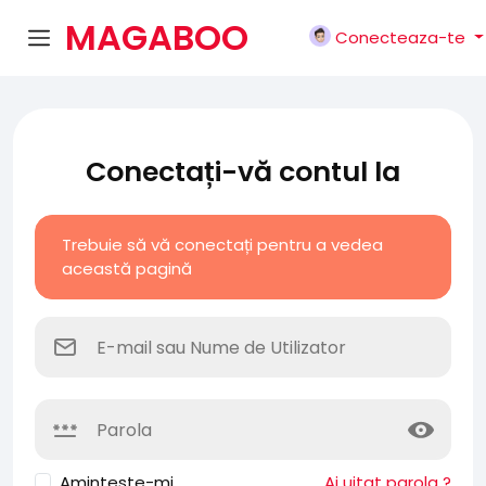
MAGABOO
Conecteaza-te
K
Conectați-vă contul la
Trebuie să vă conectați pentru a vedea
această pagină
Aminteste-mi
Ai uitat parola ?