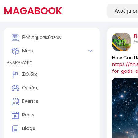
MAGABOOK
F
Ροή Δημοσιεύσεων
έν
Mine
How Can I K
ΑΝΑΚΆΛΥΨΕ
https://fi
for-gods-e
Σελίδες
Ομάδες
Events
Reels
Blogs