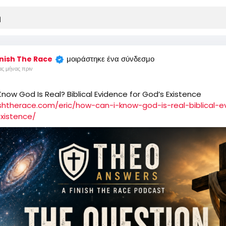
μοιράστηκε ένα σύνδεσμο
inish The Race
ας μήνας πριν
now God Is Real? Biblical Evidence for God’s Existence
nishtherace.com/eric/how-can-i-know-god-is-real-biblical-
xistence/