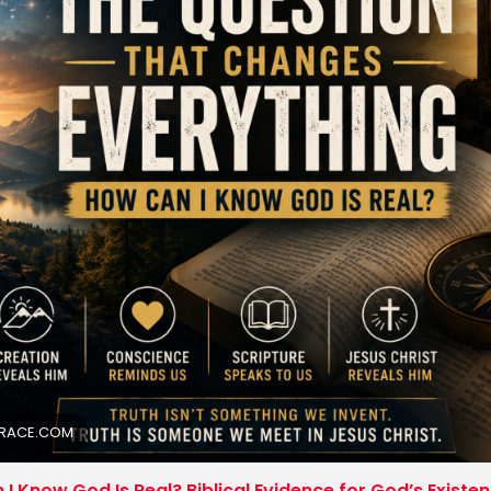
ERACE.COM
I Know God Is Real? Biblical Evidence for God’s Existe