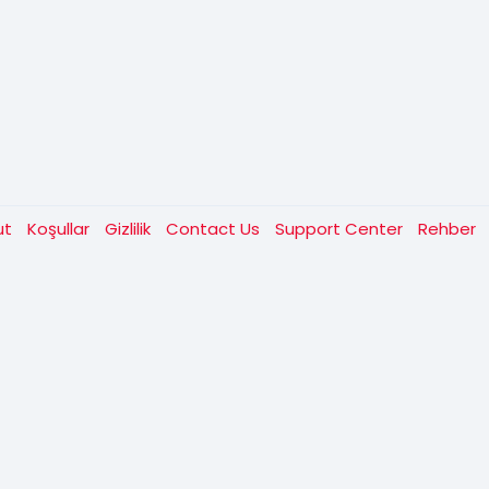
ut
Koşullar
Gizlilik
Contact Us
Support Center
Rehber