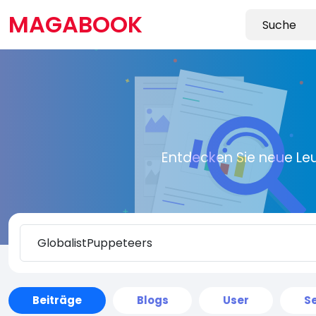
MAGABOOK
Entdecken Sie neue Le
Beiträge
Blogs
User
Se