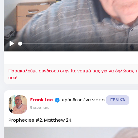
Παίξε
Παρακαλούμε συνδέσου στην Κοινότητά μας για να δηλώσεις τι σ
σου!
πρόσθεσε ένα video
Frank Lee
ΓΕΝΙΚΆ
5 μέρες πριν
Prophecies #2. Matthew 24.