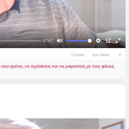
07:47
Mute
Settings
Picture-
Fulls
in-
0 Σχόλια
1χλμ. Views
0
Picture
ου αρέσει, να σχολιάσεις και να μοιραστείς με τους φίλους