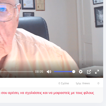
08:05
Mute
Settings
Picture-
Fulls
in-
0 Σχόλια
1χλμ. Views
0
Picture
ου αρέσει, να σχολιάσεις και να μοιραστείς με τους φίλους