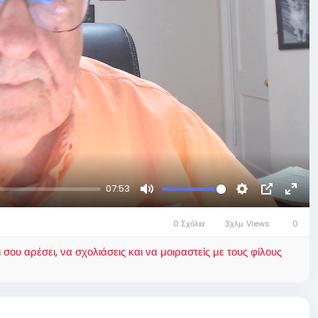
07:53
Mute
Settings
Picture-
Fulls
in-
0 Σχόλια
3χλμ. Views
0
Picture
ου αρέσει, να σχολιάσεις και να μοιραστείς με τους φίλους