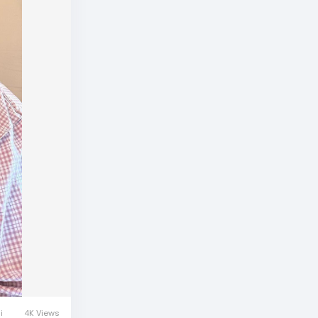
ii
4K Views