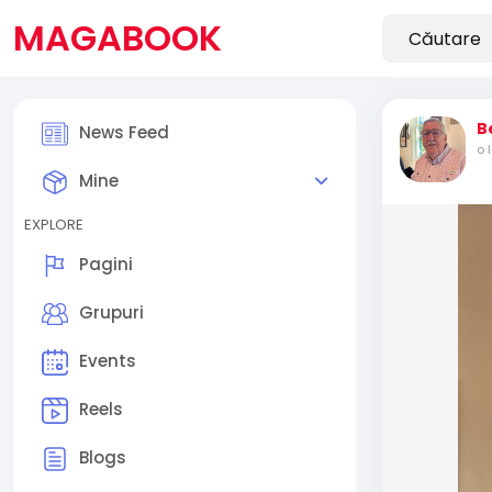
MAGABOOK
B
News Feed
o 
Mine
EXPLORE
Pagini
Grupuri
Events
Reels
Blogs