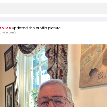
updated the profile picture
en Lee
lună în urmă