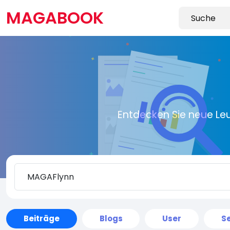
MAGABOOK
Entdecken Sie neue Le
Beiträge
Blogs
User
Se