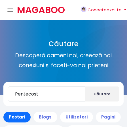
MAGABOO
Conecteaza-te
K
Căutare
Descoperă oameni noi, creează noi
conexiuni și faceti-va noi prieteni
Căutare
Postari
Blogs
Utilizatori
Pagini