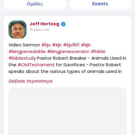
Ομάδες
Events
Jeff Hertzog
16 μέρες πριν
Video Sermon
#kjv
#kjb
#kjv1611
#kjb
#kingjamesbible
#kingjamesversion
#bible
#biblestudy
Pastor Robert Breaker - Animals Used in
the
#OldTestament
for Sacrifices - Pastor Robert
speaks about the various types of animals used in
the
#OT
Old Testament. He further speaks about
Διάβασε περισσότερα
the prophetic feasts of
#Israel
and how
#JesusChrist
is the
#PASSOVER
LAMB, while the
#Jews
#Hebrews
reject that and seek to offer
sacrifice of GOATS for their
#YomKippur
feast,
which completely ignores the one sacrifice of
#Jesus
for the
#sins
of the whole world.
https://rumble.com/v7d4jsw-animals-used-in-the-
old-testament-for-sacrifices.html