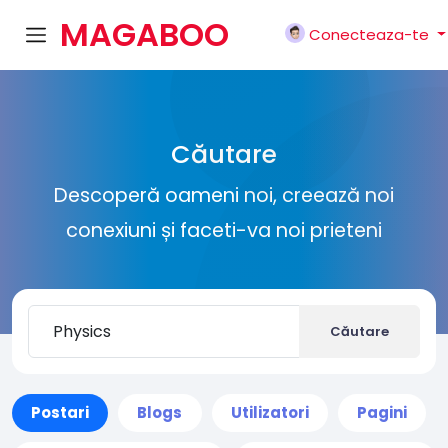
MAGABOO
Conecteaza-te
K
Căutare
Descoperă oameni noi, creează noi
conexiuni și faceti-va noi prieteni
Căutare
Postari
Blogs
Utilizatori
Pagini