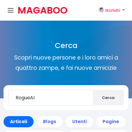
MAGABOO
Iscriviti
K
Cerca
Scopri nuove persone e i loro amici a
quattro zampe, e fai nuove amicizie
Cerca
Articoli
Blogs
Utenti
Pagine