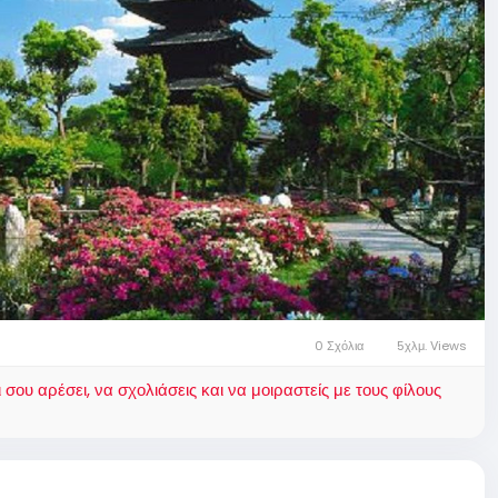
0 Σχόλια
5χλμ. Views
ου αρέσει, να σχολιάσεις και να μοιραστείς με τους φίλους