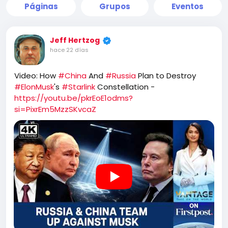
Páginas
Grupos
Eventos
Jeff Hertzog
hace 22 días
Video: How
#China
And
#Russia
Plan to Destroy
#ElonMusk
's
#Starlink
Constellation -
https://youtu.be/pkrEoE1odms?
si=PixrEm5MzzSKvcaZ