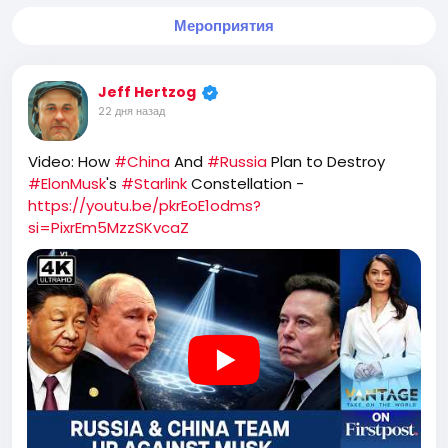
Мероприятия
Jeff Hertzog
22 дня назад
Video: How
#China
And
#Russia
Plan to Destroy
#ElonMusk
's
#Starlink
Constellation -
https://youtu.be/pkrEoE1odms?
si=PixrEm5MzzSKvcaZ