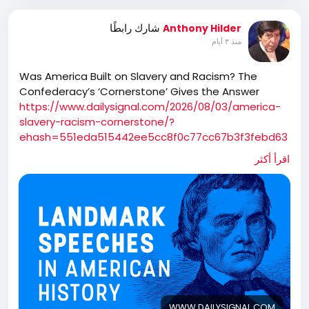
شارك رابطًا
Anthony Hilder
منذ ٣ أيام
Was America Built on Slavery and Racism? The
Confederacy’s ‘Cornerstone’ Gives the Answer
https://www.dailysignal.com/2026/08/03/america-
slavery-racism-cornerstone/?
ehash=551eda515442ee5cc8f0c77cc67b3f3febd63
142ec0dc6cef1d4521e5ea666eb&_bhlid=4ce041e5e
اقرأ أكثر
253d52d1b2c97642170c5e469588acd
WWW.DAILYSIGNAL.COM