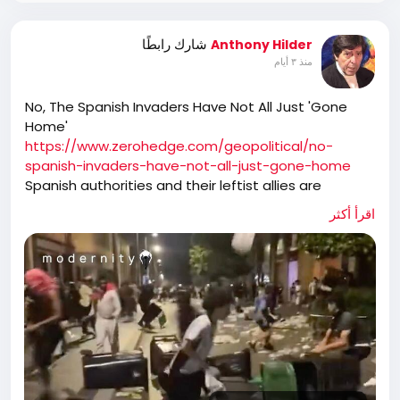
شارك رابطًا
Anthony Hilder
منذ ٣ أيام
No, The Spanish Invaders Have Not All Just 'Gone
Home'
https://www.zerohedge.com/geopolitical/no-
spanish-invaders-have-not-all-just-gone-home
Spanish authorities and their leftist allies are
pushing the line that the tens of thousands of
اقرأ أكثر
migrants who stormed Ceuta have mostly "gone
home." The claim is pure fantasy. Fresh video from
the streets shows the city still under siege, with
invaders assaulting facilities, smashing graves,
clashing with locals, and turning a Spanish enclave
into a no-go zone.