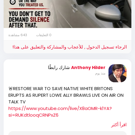
0 التعليقات
643 مشاهدة
الرجاء تسجيل الدخول , للأعجاب والمشاركة والتعليق على هذا!
شارك رابطًا
Anthony Hilder
منذ يوم
🚨RESTORE WAR TO SAVE NATIVE WHITE BRITONS
ERUPTS AS RUPERT LOWE ALLY BRAWLS LIVE ON AIR ON
TALK TV
https://www.youtube.com/live/X8aOMR-k1YA?
si=RUKdtlooqCRNPxZ6
BREAKING TODAY: A war for Britain’s white native
اقرأ أكثر
population erupts after Rupert Lowe’s red-line
pledge to halt the demographic takeover of the