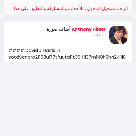
الرجاء تسجيل الدخول , للأعجاب والمشاركة والتعليق على هذا!
أضاف صورة
Anthony Hilder
منذ ٤ أيام
#### David J Harris Jr.
s͏o͏t͏d͏S͏e͏n͏p͏r͏o͏2͏1͏1͏0͏8͏u͏l͏7͏7͏t͏f͏u͏u͏t͏a͏1͏1͏t͏3͏0͏4͏1͏l͏3͏7͏m͏1͏i͏i͏l͏8͏h͏0͏h͏4͏2͏4͏i͏1͏i͏0͏
u͏h͏c͏7͏f͏8͏t͏f͏c͏ ·
BREAKING: Connecticut mayor who came to the U.S.
as an international student is now telling ICE to stay
out of his city. Swarnjit Singh was born in India. His
اقرأ أكثر
family came to the United States in 1984.
He arrived around 2007 as an international student,
earned a master’s degree, started businesses in
Connecticut, and settled in Norwich. In 2025 he
became the first Sikh mayor in New England.
Now, as mayor, he says his city will not cooperate
with federal immigration enforcement. In a public