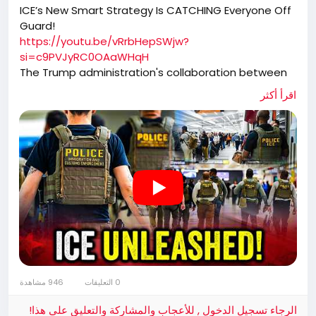
ICE’s New Smart Strategy Is CATCHING Everyone Off
Guard!
https://youtu.be/vRrbHepSWjw?
si=c9PVJyRC0OAaWHqH
The Trump administration's collaboration between
ICE and TSA has transformed airport security into a
اقرأ أكثر
high-efficiency immigration enforcement operation.
By capturing individuals who have already identified
themselves at security checkpoints, ICE has not only
ramped up apprehensions but also removed
dangerous criminals from the streets, contributing
to significant drops in national crime rates.
0 التعليقات
946 مشاهدة
الرجاء تسجيل الدخول , للأعجاب والمشاركة والتعليق على هذا!