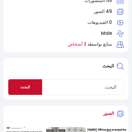
115 المنشورات
49 الصور
0 الفيديوهات
Male
متابَع بواسطة
3 أشخاص
البحث
البحث
الصور