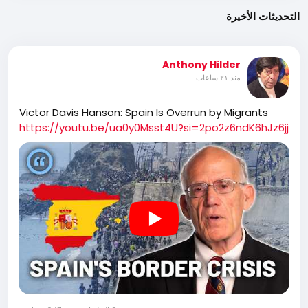
التحديثات الأخيرة
Anthony Hilder
منذ ٢١ ساعات
Victor Davis Hanson: Spain Is Overrun by Migrants
https://youtu.be/ua0y0Msst4U?si=2po2z6ndK6hJz6jj