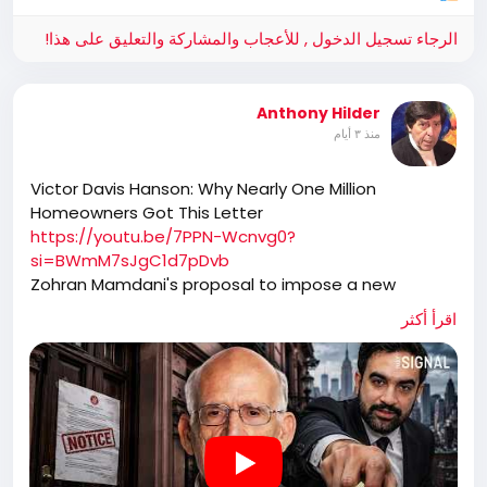
الرجاء تسجيل الدخول , للأعجاب والمشاركة والتعليق على هذا!
Anthony Hilder
منذ ٣ أيام
Victor Davis Hanson: Why Nearly One Million
Homeowners Got This Letter
https://youtu.be/7PPN-Wcnvg0?
si=BWmM7sJgC1d7pDvb
Zohran Mamdani's proposal to impose a new
surcharge on certain New York property owners
اقرأ أكثر
expanded far beyond the $5 million homes initially
discussed, with notices sent to nearly one million
homeowners whose properties are valued at more
than $1 million. The policy has sparked criticism over
its burden on longtime homeowners, retirees, and
families whose homes have appreciated in value
despite modest incomes. The proposal is