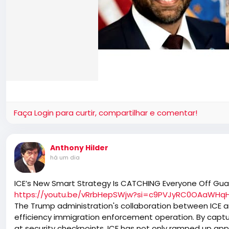
Faça Login para curtir, compartilhar e comentar!
Anthony Hilder
há um dia
ICE’s New Smart Strategy Is CATCHING Everyone Off Gua
https://youtu.be/vRrbHepSWjw?si=c9PVJyRC0OAaWHq
The Trump administration's collaboration between ICE an
efficiency immigration enforcement operation. By captur
at security checkpoints, ICE has not only ramped up ap