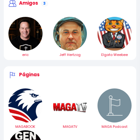
Amigos
3
eric
Jeff Hertzog
Elgato Weebee
Páginas
MAGABOOK
MAGATV
MAGA Podcast