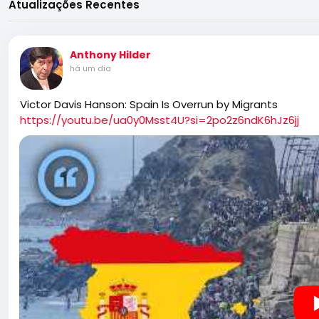
Atualizações Recentes
Anthony Hilder
há um dia
Victor Davis Hanson: Spain Is Overrun by Migrants
https://youtu.be/ua0y0Msst4U?si=2po2z6ndK6hJz6jj