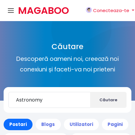
MAGABOO
Conecteaza-te
K
Căutare
Descoperă oameni noi, creează noi
conexiuni și faceti-va noi prieteni
Căutare
Postari
Blogs
Utilizatori
Pagini