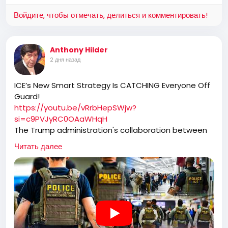
Войдите, чтобы отмечать, делиться и комментировать!
https://slotswin.co.in/spin-slot-game/
Anthony Hilder
2 дня назад
ICE’s New Smart Strategy Is CATCHING Everyone Off
Guard!
https://youtu.be/vRrbHepSWjw?
si=c9PVJyRC0OAaWHqH
The Trump administration's collaboration between
ICE and TSA has transformed airport security into a
Читать далее
high-efficiency immigration enforcement operation.
By capturing individuals who have already identified
themselves at security checkpoints, ICE has not only
ramped up apprehensions but also removed
dangerous criminals from the streets, contributing
to significant drops in national crime rates.