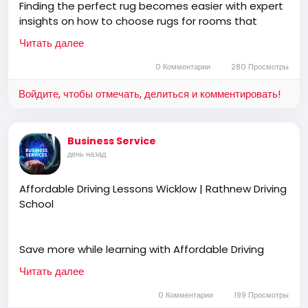
Finding the perfect rug becomes easier with expert
insights on how to choose rugs for rooms that
complement your space, furniture, and décor style.
Читать далее
Blending functionality with premium craftsmanship,
Cherom Carpets offers thoughtfully designed wool
0 Комментарии
280 Просмотры
rugs tailored for elegant and harmonious interiors.
Войдите, чтобы отмечать, делиться и комментировать!
https://www.cherom.in/blogs/news/how-to-
Business Service
choose-the-perfect-living-room-rug
день назад
Affordable Driving Lessons Wicklow | Rathnew Driving
School
Save more while learning with Affordable Driving
Lessons Wicklow designed to build confidence,
Читать далее
improve road awareness, and develop safe driving
habits. Rathnew Driving School provides professional
0 Комментарии
199 Просмотры