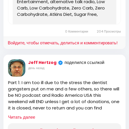
Entertainment, alternative talk radio, Low
Carb, Low Carbohydrate, Zero Carb, Zero
Carbohydrate, Atkins Diet, Sugar Free,
Stevia, Organic, Organic Food, Non GMO,
Politics, Talk Radio, Lunatic Fringe, Radio,
0 Комментарии
204 Просмотры
Independent Radio, Non Liberal Radio, Non
Conservative Radio, Third Party Radio,
Войдите, чтобы отмечать, делиться и комментировать!
Internet Radio, Internet Radio Station,
Health Freedom, old time radio conspiracy,
conspiracies, talk show, personality,
поделился ссылкой
Jeff Hertzog
broadcaster, broadcasting, on the Radio,
день назад
talking politics, political talk, night time
radio, late night talk shows, Independent
Part 1: I am too ill due to the stress the dentist
Politics, Independent Religion, Bible, King
gangsters put on me and a few others, so there will
James Bible, King James Bible 1611, Jesus,
be NO podcast and Radio America USA this
Jesus Christ, Lord Jesus Christ, Yeshua,
weekend will END unless I get a lot of donations, one
Yeshua Messiah, Bible, King James Bible,
it is closed, never to return and you can find
King James Bible 1611, KJV, Authorized
someone else for the truth!
Version, Textus Receptus, Masoretic Text,
Читать далее
https://www.radioamericausa.com/
Old Latin Vulgate, Jesus, fundamental,
salvation, eternal security, independent,