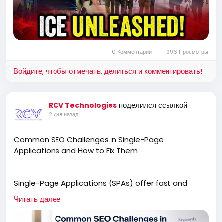
0 Комментарии
996 Просмотры
Войдите, чтобы отмечать, делиться и комментировать!
поделился ссылкой
RCV Technologies
2 дня назад
Common SEO Challenges in Single-Page
Applications and How to Fix Them
Single-Page Applications (SPAs) offer fast and
engaging user experiences, but they can also
Читать далее
create unique SEO challenges. This article explores
common issues such as JavaScript rendering,