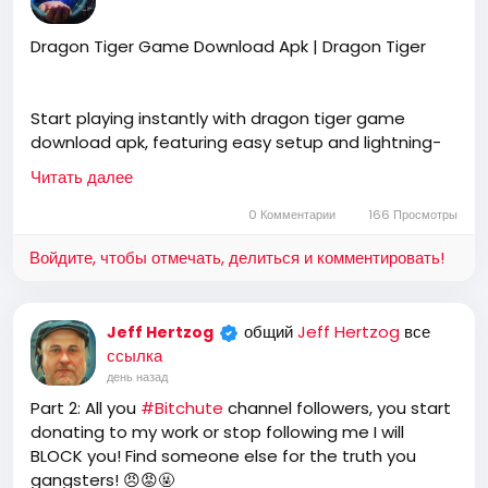
Dragon Tiger Game Download Apk | Dragon Tiger
Start playing instantly with dragon tiger game
download apk, featuring easy setup and lightning-
fast performance. Dragon Tiger offers a smooth
Читать далее
gaming experience for every mobile user.
0 Комментарии
166 Просмотры
Войдите, чтобы отмечать, делиться и комментировать!
https://dragontiger.co.in/download-apk/
общий
Jeff Hertzog
все
Jeff Hertzog
ссылка
день назад
Part 2: All you
#Bitchute
channel followers, you start
donating to my work or stop following me I will
BLOCK you! Find someone else for the truth you
gangsters! 😠😡🤬