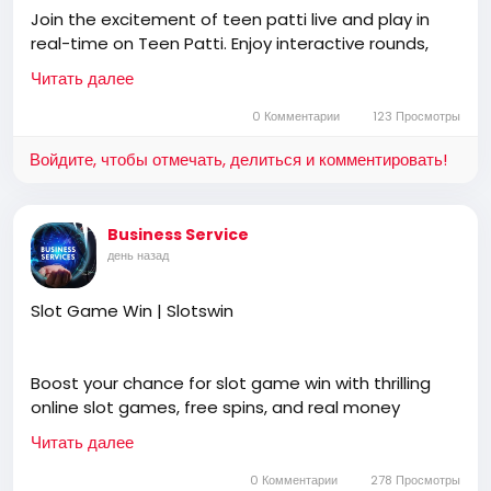
Textus Receptus, Masoretic Text, Old Latin
Join the excitement of teen patti live and play in
Vulgate, Jesus, fundamental, salvation, eternal
real-time on Teen Patti. Enjoy interactive rounds,
security, independent, non denominational, non
strategic challenges, and a thrilling live gaming
Baptist, non Pentecostal, non charismatic, non
Читать далее
experience that keeps players coming back for
ecumenical, church, lehigh valley, allentown,
more.
0 Комментарии
123 Просмотры
pennsylvania, united states, rightly, dividing,
Rightly-Dividing the Word, dispensational, 2
Войдите, чтобы отмечать, делиться и комментировать!
Timothy 2:15, Pauline, home-style Bible classes,
https://teen-patti.win/
Israel, rapture, millennium, Genesis, Romans,
Body of Christ, old Adam, dispensation, gospel,
Business Service
tribulation, grace, Jews, Hebrews, Israelites
день назад
Slot Game Win | Slotswin
Boost your chance for slot game win with thrilling
online slot games, free spins, and real money
payouts at slotswin, offering secure payments, easy
Читать далее
registration, and hundreds of exciting digital games
anytime, anywhere.
0 Комментарии
278 Просмотры