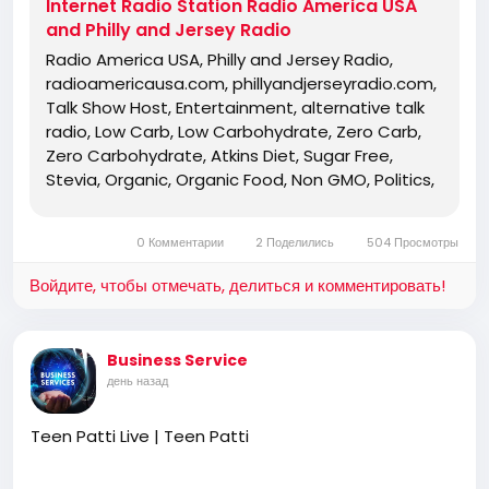
Internet Radio Station Radio America USA
non denominational, non Baptist, non
and Philly and Jersey Radio
Pentecostal, non charismatic, non
Radio America USA, Philly and Jersey Radio,
ecumenical, church, lehigh valley, allentown,
radioamericausa.com, phillyandjerseyradio.com,
pennsylvania, united states, rightly, dividing,
Talk Show Host, Entertainment, alternative talk
Rightly-Dividing the Word, dispensational, 2
radio, Low Carb, Low Carbohydrate, Zero Carb,
Timothy 2:15, Pauline, home-style Bible
Zero Carbohydrate, Atkins Diet, Sugar Free,
classes, Israel, rapture, millennium, Genesis,
Stevia, Organic, Organic Food, Non GMO, Politics,
Romans, Body of Christ, old Adam,
Talk Radio, Lunatic Fringe, Radio, Independent
dispensation, gospel, tribulation, grace,
Radio, Non Liberal Radio, Non Conservative Radio,
Jews, Hebrews, Israelites
0 Комментарии
2 Поделились
504 Просмотры
Third Party Radio, Internet Radio, Internet Radio
Station, Health Freedom, old time radio
Войдите, чтобы отмечать, делиться и комментировать!
conspiracy, conspiracies, talk show, personality,
broadcaster, broadcasting, on the Radio, talking
politics, political talk, night time radio, late night
Business Service
talk shows, Independent Politics, Independent
день назад
Religion, Bible, King James Bible, King James Bible
1611, Jesus, Jesus Christ, Lord Jesus Christ,
Teen Patti Live | Teen Patti
Yeshua, Yeshua Messiah, Bible, King James Bible,
King James Bible 1611, KJV, Authorized Version,