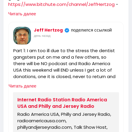
https://www.bitchute.com/channel/JeffHertzog
-
when I feel better I will do a show on Bitchute and rip
Читать далее
you and tell you what I really think of you! 🖕
поделился ссылкой
Jeff Hertzog
день назад
Part 1: I am too ill due to the stress the dentist
gangsters put on me and a few others, so
there will be NO podcast and Radio America
USA this weekend will END unless I get a lot of
donations, one it is closed, never to return and
you can find someone else for the truth!
Читать далее
https://www.radioamericausa.com/
Internet Radio Station Radio America
USA and Philly and Jersey Radio
Radio America USA, Philly and Jersey Radio,
radioamericausa.com,
phillyandjerseyradio.com, Talk Show Host,