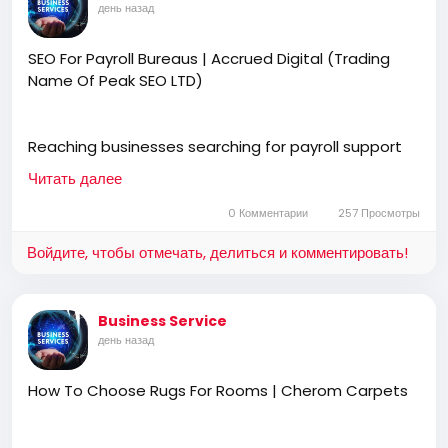
день назад
SEO For Payroll Bureaus | Accrued Digital (Trading
Name Of Peak SEO LTD)
Reaching businesses searching for payroll support
starts with stronger online visibility. SEO for payroll
Читать далее
bureaus helps generate qualified enquiries through
Google and AI search. Accrued Digital (trading name
0 Комментарии
257 Просмотры
of Peak SEO Ltd) creates effective SEO strategies
Войдите, чтобы отмечать, делиться и комментировать!
that increase traffic, improve rankings, and deliver
more valuable client opportunities.
Business Service
день назад
https://accrueddigital.co.uk
How To Choose Rugs For Rooms | Cherom Carpets