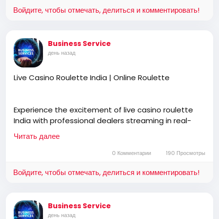
instruction, flexible lesson plans, and personalised
Войдите, чтобы отмечать, делиться и комментировать!
guidance for learners at every stage.
Business Service
https://rathnewdrivingschool.com/driving-lessons/
день назад
Live Casino Roulette India | Online Roulette
Experience the excitement of live casino roulette
India with professional dealers streaming in real-
time. Join Online Roulette to interact, place bets,
Читать далее
and enjoy a realistic casino atmosphere anytime,
anywhere.
0 Комментарии
190 Просмотры
Войдите, чтобы отмечать, делиться и комментировать!
https://online-roulette.co.in/
Business Service
день назад