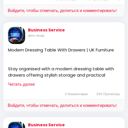
Войдите, чтобы отмечать, делиться и комментировать!
Business Service
день назад
Modern Dressing Table With Drawers | UK Furniture
Stay organised with a modern dressing table with
drawers offering stylish storage and practical
functionality. UK Furniture features premium
Читать далее
bedroom furniture, free UK delivery, cash on delivery,
and designs that complement modern interiors.
0 Комментарии
259 Просмотры
Войдите, чтобы отмечать, делиться и комментировать!
https://ukfurnitureonline.co.uk/dressing
Business Service